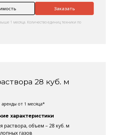
оимость
Заказать
выше 1 месяца. Количество единиц техники по
аствора 28 куб. м
%
е аренды от 1 месяца*
кие характеристики
 раствора, объем – 28 куб. м
хлопных газов