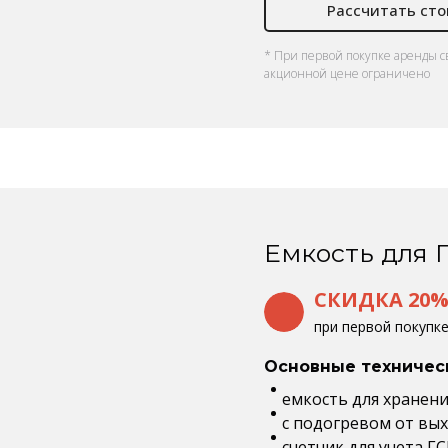
Рассчитать ст
* При первой покупке аренды с
акционной цене ограничено
Емкость для Г
СКИДКА 20
при первой покупк
Основные техничес
емкость для хранения
с подогревом от вы
счетчик для учета Г