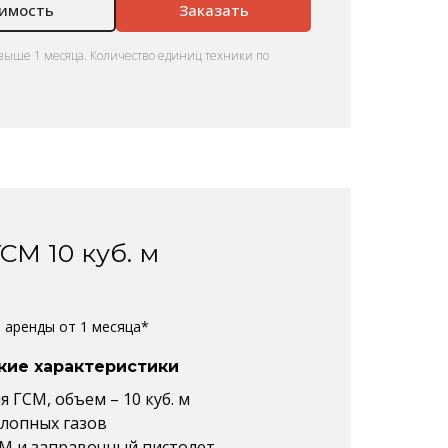
оимость
Заказать
выше 1 месяца. Количество единиц техники по
СМ 10 куб. м
%
е аренды от 1 месяца*
кие характеристики
 ГСМ, объем – 10 куб. м
хлопных газов
СМ и заправочный пистолет