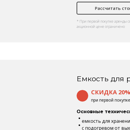
Рассчитать ст
* При первой покупке аренды с
акционной цене ограничено
Емкость для р
СКИДКА 20
при первой покупк
Основные техничес
емкость для хранения
с подогревом от вы