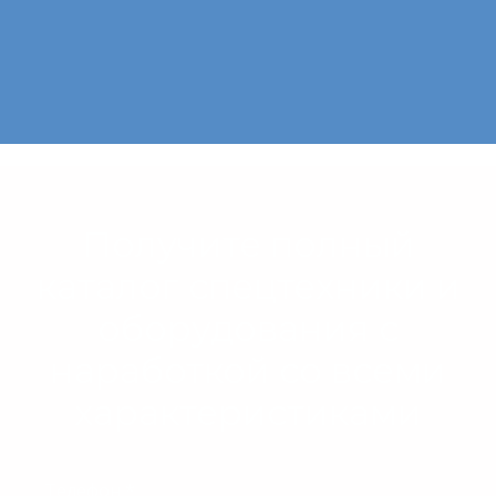
Получите полный
каталог
спецтехники и
оборудования с
наработкой со всеми
характеристиками
Телефон *